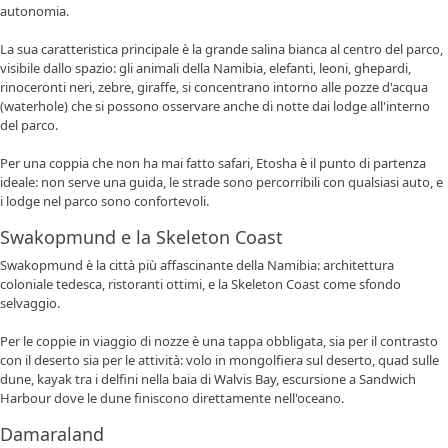
autonomia.
La sua caratteristica principale è la grande salina bianca al centro del parco,
visibile dallo spazio: gli
animali della Namibia,
elefanti, leoni, ghepardi,
rinoceronti neri, zebre, giraffe, si concentrano intorno alle pozze d'acqua
(waterhole) che si possono osservare anche di notte dai lodge all'interno
del parco.
Per una coppia che non ha mai fatto safari, Etosha è il punto di partenza
ideale: non serve una guida, le strade sono percorribili con qualsiasi auto, e
i lodge nel parco sono confortevoli.
Swakopmund e la Skeleton Coast
Swakopmund è la città più affascinante della Namibia: architettura
coloniale tedesca, ristoranti ottimi, e la
Skeleton Coast
come sfondo
selvaggio.
Per le coppie in viaggio di nozze è una tappa obbligata, sia per il contrasto
con il deserto sia per le attività: volo in mongolfiera sul deserto, quad sulle
dune, kayak tra i delfini nella baia di Walvis Bay, escursione a Sandwich
Harbour dove le dune finiscono direttamente nell'oceano.
Damaraland