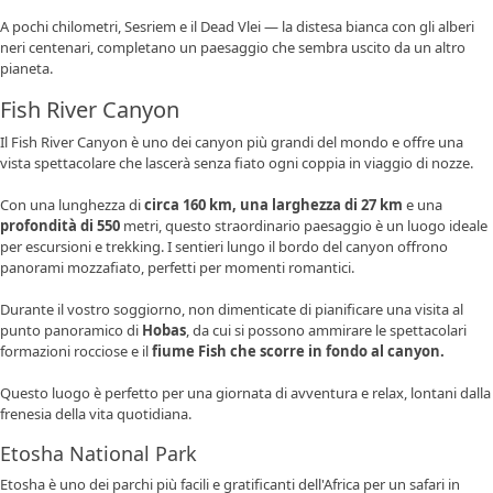
A pochi chilometri,
Sesriem
e il Dead Vlei — la distesa bianca con gli alberi
neri centenari, completano un paesaggio che sembra uscito da un altro
pianeta.
Fish River Canyon
Il Fish River Canyon è uno dei canyon più grandi del mondo e offre una
vista spettacolare che lascerà senza fiato ogni coppia in viaggio di nozze.
Con una lunghezza di
circa 160 km, una larghezza di 27 km
e una
profondità di 550
metri, questo straordinario paesaggio è un luogo ideale
per escursioni e trekking. I sentieri lungo il bordo del canyon offrono
panorami mozzafiato, perfetti per momenti romantici.
Durante il vostro soggiorno, non dimenticate di pianificare una visita al
punto panoramico di
Hobas
, da cui si possono ammirare le spettacolari
formazioni rocciose e il
fiume Fish che scorre in fondo al canyon.
Questo luogo è perfetto per una giornata di avventura e relax, lontani dalla
frenesia della vita quotidiana.
Etosha National Park
Etosha
è uno dei parchi più facili e gratificanti dell'Africa per un safari in