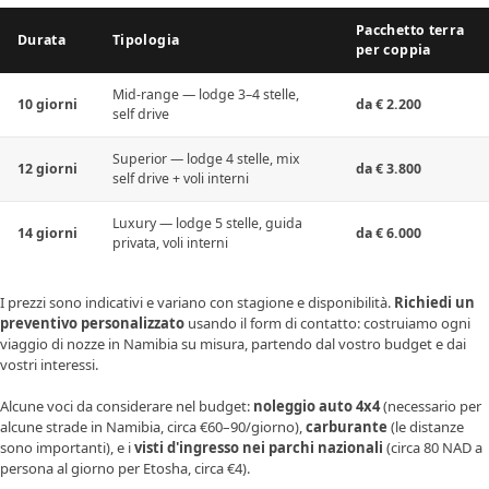
Pacchetto terra
Durata
Tipologia
per coppia
Mid-range — lodge 3–4 stelle,
10 giorni
da € 2.200
self drive
Superior — lodge 4 stelle, mix
12 giorni
da € 3.800
self drive + voli interni
Luxury — lodge 5 stelle, guida
14 giorni
da € 6.000
privata, voli interni
I prezzi sono indicativi e variano con stagione e disponibilità.
Richiedi un
preventivo personalizzato
usando il form di contatto: costruiamo ogni
viaggio di nozze in Namibia su misura, partendo dal vostro budget e dai
vostri interessi.
Alcune voci da considerare nel budget:
noleggio auto 4x4
(necessario per
alcune strade in Namibia, circa €60–90/giorno),
carburante
(le distanze
sono importanti), e i
visti d'ingresso nei parchi nazionali
(circa 80 NAD a
persona al giorno per Etosha, circa €4).