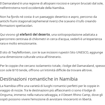
Il Damaraland è una regione di altopiani rocciosi e canyon bruciati dal sole,
nell'entroterra nord-occidentale della Namibia.
Non ha fjords né costa: è un paesaggio desertico e aspro, percorso da
antichi fiumi stagionali (ephemeral rivers) che scavano il tufo creando
formazioni spettacolari.
Qui vivono gli
elefanti del deserto
, una sottopopolazione adattata a
percorrere centinaia di chilometri in cerca d'acqua, vederli è un'esperienza
rara e molto emozionante.
Il sito di Twyfelfontein, con le sue incisioni rupestri Sito UNESCO, aggiunge
una dimensione culturale unica all'itinerario.
Per le coppie che cercano isolamento totale, i lodge del Damaraland, spesso
con sole 8/10 tende, offrono un'intimità difficile da trovare altrove.
Destinazioni romantiche in Namibia
La Namibia offre una varietà di luoghi romantici perfetti per le coppie in
viaggio di nozze. Tra le destinazioni più affascinanti ci sono il lodge di
Onguma, immerso nella natura selvaggia, e il Desert Rhino Camp, dove gli
ospiti possono vivere l'emozione di avvistare rinoceronti in libertà.