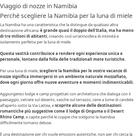
Viaggio di nozze in Namibia
Perché scegliere la Namibia per la luna di miele
La Namibia ha una caratteristica che la distingue da qualsiasi altra
destinazione africana:
è grande quasi il doppio dell'Italia, ma ha meno
di tre milioni di abitanti
, creando così un'atmosfera di intimità e
isolamento perfetta per la luna di miele.
Questa vastità contribuisce a rendere ogni esperienza unica e
personale, lontano dalla folla delle tradizionali mete turistiche.
Per una luna di miele,
scegliere la Namibia per le vostre vacanze di
nozze significa immergersi in un ambiente naturale mozzafiato,
dove ogni giorno offre nuove avventure e momenti indimenticabili.
Aggiungeteci lodge e camp progettati con architettura che dialoga con il
paesaggio, vetrate sul deserto, vasche sul terrazzo, cene a lume di candela
all'aperto sotto la Via Lattea, e
scoprite alcune delle destinazioni
romantiche più suggestive come il lodge di Onguma o il Desert
Rhino Camp
, e capite perché le coppie che scelgono la Namibia
difficilmente tornano deluse.
È una destinazione per chi vuole emozioni autentiche, non per chi cerca la