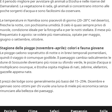
È il periodo migliore per avvistare gli animali a Etosha e nelle riserve del
Damaraland. La vegetazione è rada, gli animali si concentrano intorno alle
poche sorgenti d'acqua e sono facilissimi da osservare.
Le
temperature in Namibia
sono piacevoli di giorno (20–28°C nel deserto),
fresche la notte, con pochissima umidità. Il cielo è quasi sempre privo di
nuvole, condizione ideale per la fotografia e per le notti stellate. Il mese più
frequentato è agosto: se volete più riservatezza, optate per maggio,
giugno o settembre, ottobre.
Stagione delle piogge (novembre–aprile): colori e fauna giovane
Le piogge cadono soprattutto di notte o in brevi temporali pomeridiani,
quindi il viaggio è comunque godibile. Il paesaggio cambia radicalmente: le
dune di Sossusvlei diventano più rosse su sfondo verde, le pozze d'acqua si
moltiplicano ovunque, e Etosha ospita migliaia di nati, zebrine, elefantini,
gazzelle appena nate.
I prezzi dei lodge sono generalmente più bassi del 15–25%. Dicembre e
gennaio sono ottimi per chi vuole una luna di miele più economica senza
rinunciare alla bellezza dei paesaggi.
Periodo
Clima
Safari
Paesaggio
Folla