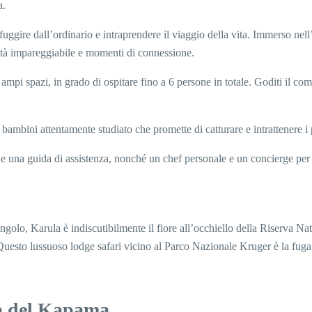
a.
ggire dall’ordinario e intraprendere il viaggio della vita. Immerso nel
llità impareggiabile e momenti di connessione.
i spazi, in grado di ospitare fino a 6 persone in totale. Goditi il ​​com
ambini attentamente studiato che promette di catturare e intrattenere i p
una guida di assistenza, nonché un chef personale e un concierge per so
olo, Karula è indiscutibilmente il fiore all’occhiello della Riserva Nat
Questo lussuoso lodge safari vicino al Parco Nazionale Kruger è la fuga 
ta del Kapama