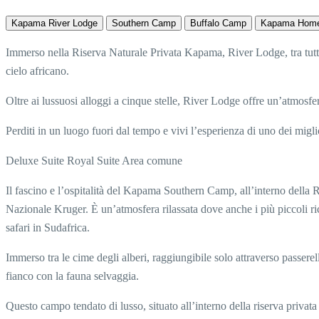
Kapama River Lodge
Southern Camp
Buffalo Camp
Kapama Home
Immerso nella Riserva Naturale Privata Kapama, River Lodge, tra tutti 
cielo africano.
Oltre ai lussuosi alloggi a cinque stelle, River Lodge offre un’atmosfer
Perditi in un luogo fuori dal tempo e vivi l’esperienza di uno dei migl
Deluxe Suite
Royal Suite
Area comune
Il fascino e l’ospitalità del Kapama Southern Camp, all’interno della 
Nazionale Kruger. È un’atmosfera rilassata dove anche i più piccoli rice
safari in Sudafrica.
Immerso tra le cime degli alberi, raggiungibile solo attraverso passere
fianco con la fauna selvaggia.
Questo campo tendato di lusso, situato all’interno della riserva priva