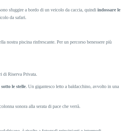
ssono sfuggire a bordo di un veicolo da caccia, quindi
indossare le
icolo da safari.
nella nostra piscina rinfrescante. Per un percorso benessere più
i di Riserva Privata.
 sotto le stelle
. Un gigantesco letto a baldacchino, avvolto in una
colonna sonora alla serata di pace che verrà.
dafricano, è rivolto a fotografi principianti e intermedi.