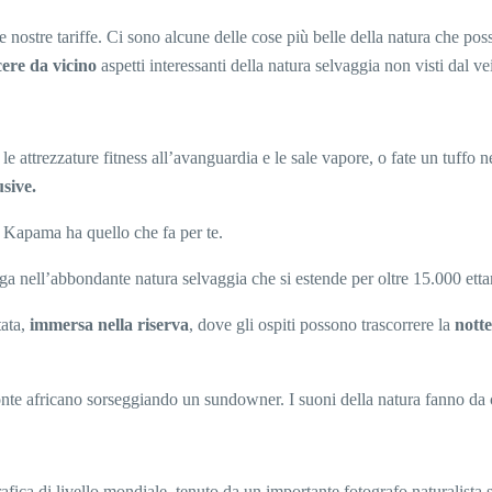
le nostre tariffe. Ci sono alcune delle cose più belle della natura che po
ere da vicino
aspetti interessanti della natura selvaggia non visti dal ve
le attrezzature fitness all’avanguardia e le sale vapore, o fate un tuffo 
usive.
l Kapama ha quello che fa per te.
a nell’abbondante natura selvaggia che si estende per oltre 15.000 ettar
tata,
immersa nella riserva
, dove gli ospiti possono trascorrere la
notte
zonte africano sorseggiando un sundowner. I suoni della natura fanno da 
afica di livello mondiale, tenuto da un importante fotografo naturalista su