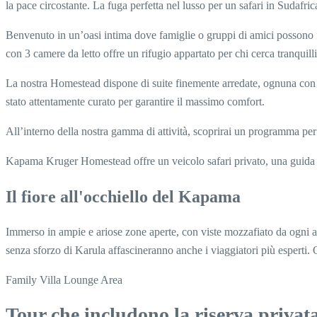
la pace circostante. La fuga perfetta nel lusso per un safari in Sudafric
Benvenuto in un’oasi intima dove famiglie o gruppi di amici possono fu
con 3 camere da letto offre un rifugio appartato per chi cerca tranqui
La nostra Homestead dispone di suite finemente arredate, ognuna con amp
stato attentamente curato per garantire il massimo comfort.
All’interno della nostra gamma di attività, scoprirai un programma per b
Kapama Kruger Homestead offre un veicolo safari privato, una guida e 
Il fiore all'occhiello del Kapama
Immerso in ampie e ariose zone aperte, con viste mozzafiato da ogni ang
senza sforzo di Karula affascineranno anche i viaggiatori più esperti. 
Family Villa
Lounge Area
Tour che includono la riserva priva