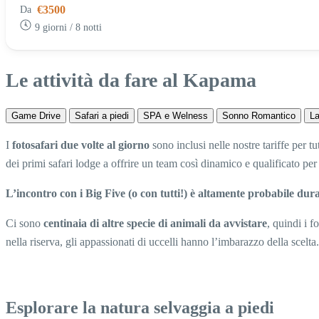
€3500
Da
9 giorni / 8 notti
Le attività da fare al Kapama
Game Drive
Safari a piedi
SPA e Welness
Sonno Romantico
La
I
fotosafari due volte al giorno
sono inclusi nelle nostre tariffe per t
dei primi safari lodge a offrire un team così dinamico e qualificato per
L’incontro con i Big Five (o con tutti!) è altamente probabile du
Ci sono
centinaia di altre specie di animali da avvistare
, quindi i f
nella riserva, gli appassionati di uccelli hanno l’imbarazzo della scelta.
Esplorare la natura selvaggia a piedi