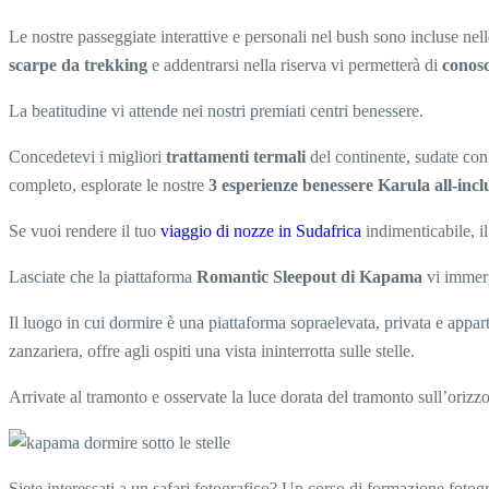
Le nostre passeggiate interattive e personali nel bush sono incluse nel
scarpe da trekking
e addentrarsi nella riserva vi permetterà di
conosc
La beatitudine vi attende nei nostri premiati centri benessere.
Concedetevi i migliori
trattamenti termali
del continente, sudate con 
completo, esplorate le nostre
3 esperienze benessere Karula all-incl
Se vuoi rendere il tuo
viaggio di nozze in Sudafrica
indimenticabile, i
Lasciate che la piattaforma
Romantic Sleepout di Kapama
vi immerg
Il luogo in cui dormire è una piattaforma sopraelevata, privata e appar
zanzariera, offre agli ospiti una vista ininterrotta sulle stelle.
Arrivate al tramonto e osservate la luce dorata del tramonto sull’oriz
Siete interessati a un safari fotografico? Un corso di formazione fotogr