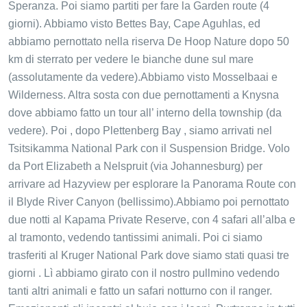
Speranza. Poi siamo partiti per fare la Garden route (4
giorni). Abbiamo visto Bettes Bay, Cape Aguhlas, ed
abbiamo pernottato nella riserva De Hoop Nature dopo 50
km di sterrato per vedere le bianche dune sul mare
(assolutamente da vedere).Abbiamo visto Mosselbaai e
Wilderness. Altra sosta con due pernottamenti a Knysna
dove abbiamo fatto un tour all’ interno della township (da
vedere). Poi , dopo Plettenberg Bay , siamo arrivati nel
Tsitsikamma National Park con il Suspension Bridge. Volo
da Port Elizabeth a Nelspruit (via Johannesburg) per
arrivare ad Hazyview per esplorare la Panorama Route con
il Blyde River Canyon (bellissimo).Abbiamo poi pernottato
due notti al Kapama Private Reserve, con 4 safari all’alba e
al tramonto, vedendo tantissimi animali. Poi ci siamo
trasferiti al Kruger National Park dove siamo stati quasi tre
giorni . Lì abbiamo girato con il nostro pullmino vedendo
tanti altri animali e fatto un safari notturno con il ranger.