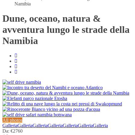
Namibia
Dune, oceano, natura &
avventura lungo le strade della
Namibia
All photos
Galleria
Galleria
Galleria
Galleria
Galleria
Galleria
Galleria
Da:
€2760