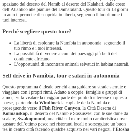
spaziano dal deserto del Namib al deserto del Kalahari, dalle coste
dell’Atlantico alle pianure del Damaraland. Questo tour di 13 giorni
in auto ti permette di scoprirla in libertà, seguendo il tuo ritmo e i
tuoi interessi.
Perché scegliere questo tour?
La libertà di esplorare la Namibia in autonomia, seguendo il
tuo ritmo e i tuoi interessi.
La possibilità di vedere alcuni dei paesaggi più belli del
continente africano.
L’opportunità di incontrare animali selvatici in habitat naturali.
Self drive in Namibia, tour e safari in autonomia
Questo programma è ideale per chi ama guidare su strade sterrate e
viaggiare con i propri ritmi. Adatto a coppie, famiglie e gruppi di
amici, vi fa visitare la maggior parte dei punti di interesse di questo
paese, partendo da
Windhoek
la capitale della Namibia e
proseguendo verso il
Fish River Canyon
, la Città Deserta di
Kolmanskop
, il deserto del Namib e Sossusvlei con le sue dune da
scalare,
Swakopmund
, una città sul mare molto caratteristica dove
gustare dell’ottimo pesce nei ristoranti locali o sorseggiare un buon
tea in centro città facendo qualche acquisto nei vari negozi, l’
Etosha