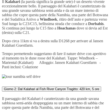
Il
Kalahari
(la parola significa la grande sete) è un deserto vivente
eccezionalmente bello. Il paesaggio del Kalahari è caratterizzato da
una grande savana sabbiosa semi-arida e da un mare interno di
sabbia che copre questa parte della Namibia, una parte del Botswana
e del Sudafrica
Arrivo a
Windhoek
, ritiro dell’auto e partenza verso
Sud lungo la C23/C15, bellissima strada che
conduce a
Dorbabis
.
Si continua poi lungo la C15 fino a
Hoachanas
dove si devia ad Est
(destra) sulla C21.
Dopo circa 11km si va a destra sulla D1268 per arrivare al Jansen
Kalahari Guestfarm.
Tempo permettendo suggeriamo di fare il nature drive con aperitivo
al tramonto tra le dune rosse del Kalahari.
Tappe:
Windhoek
–
Mariental (Kalahari)
Alloggio:
Jansen Kalahari Guestfarm -
Pasti inclusi: Colazione
Giorno 2: Dal Kalahari al Fish River Canyon Tragitto: 420 km, 5 ore
Il paesaggio del Kalahari è caratterizzato da una grande savana
sabbiosa semi-arida drappeggiata su un mare interno di sabbia che
copre questa parte della Namibia, una parte del Botswana e del