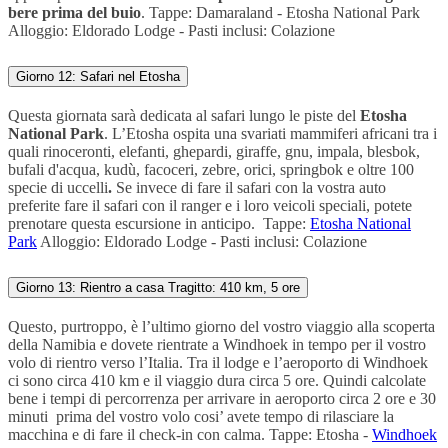
bere prima del buio
.
Tappe:
Damaraland
-
Etosha National Park
Alloggio:
Eldorado Lodge -
Pasti inclusi: Colazione
Giorno 12: Safari nel Etosha
Questa giornata sarà dedicata al safari
lungo le piste del
Etosha
National Park
. L’Etosha ospita una svariati mammiferi africani tra i
quali rinoceronti, elefanti, ghepardi, giraffe, gnu, impala, blesbok,
bufali d'acqua, kudù, facoceri, zebre, orici, springbok e oltre 100
specie di
uccelli
.
Se invece di fare il safari con la vostra auto
preferite fare il safari con il ranger e i loro veicoli speciali, potete
prenotare questa escursione in anticipo.
Tappe
:
Etosha National
Park
Alloggio:
Eldorado Lodge -
Pasti inclusi: Colazione
Giorno 13: Rientro a casa Tragitto: 410 km, 5 ore
Questo, purtroppo, è l’ultimo giorno del vostro viaggio alla scoperta
della Namibia e dovete rientrate a Windhoek in tempo per il vostro
volo di rientro verso l’Italia.
Tra il lodge e l’aeroporto di Windhoek
ci sono circa 410 km e il viaggio dura circa 5 ore. Quindi calcolate
bene i tempi di percorrenza per arrivare in aeroporto circa 2 ore e 30
minuti prima del vostro volo cosi’ avete tempo di rilasciare la
macchina e di fare il check-in con calma.
Tappe:
Et
osha
-
Windhoek