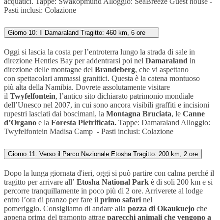
acquatici.
Tappe:
Swakopmund
Alloggio:
SeaBreeze Guest house -
Pasti inclusi: Colazione
Giorno 10: Il Damaraland Tragitto: 460 km, 6 ore
Oggi si lascia la costa per l’entroterra lungo la strada di sale in
direzione Henties Bay per addentrarsi poi nel
Damaraland
in
direzione delle montagne del
Brandeberg
, che vi aspettano
con spettacolari ammassi granitici. Questa è la catena montuoso
più alta della Namibia. Dovrete assolutamente visitare
il
Twyfelfontein
, l’antico sito dichiarato patrimonio mondiale
dell’Unesco nel 2007, in cui sono ancora visibili graffiti e incisioni
rupestri lasciati dai boscimani, la
Montagna Bruciata
, le
Canne
d’Organo
e la
Foresta Pietrificata.
Tappe
:
Damaraland
Alloggio:
Twyfelfontein Madisa Camp -
Pasti inclusi: Colazione
Giorno 11: Verso il Parco Nazionale Etosha Tragitto: 200 km, 2 ore
Dopo la lunga giornata d'ieri, oggi si può partire con calma perché il
tragitto per arrivare all’
Etosha National Park
è di soli 200 km e si
percorre tranquillamente in poco più di 2 ore. Arriverete al lodge
entro l’ora di pranzo per fare il
primo safari
nel
pomeriggio. Consigliamo di andare alla
pozza di Okaukuejo
che
appena prima del tramonto attrae
parecchi animali che vengono a