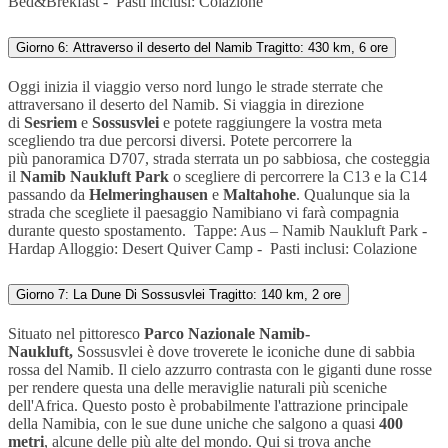
Bed&Brekfast -
Pasti inclusi: Colazione
Giorno 6: Attraverso il deserto del Namib Tragitto: 430 km, 6 ore
Oggi inizia il viaggio verso nord lungo le strade sterrate che
attraversano il deserto del
Namib. Si viaggia in direzione
di
Sesriem
e
Sossusvlei
e potete raggiungere la vostra meta
scegliendo tra due percorsi diversi. Potete percorrere la
più panoramica D707, strada sterrata un po sabbiosa, che costeggia
il
Namib Naukluft Park
o scegliere di percorrere la C13 e la C14
passando da
Helmeringhausen
e
Maltahohe
. Qualunque sia la
strada che scegliete il paesaggio Namibiano vi farà compagnia
durante questo spostamento.
Tappe:
Aus
– Namib Naukluft Park -
Hardap
Alloggio:
Desert Quiver Camp -
Pasti inclusi: Colazione
Giorno 7: La Dune Di Sossusvlei Tragitto: 140 km, 2 ore
Situato nel pittoresco
Parco Nazionale Namib-
Naukluft,
Sossusvlei è dove troverete le iconiche dune di sabbia
rossa del Namib. Il cielo azzurro contrasta con le giganti dune rosse
per rendere questa una delle meraviglie naturali più sceniche
dell'Africa. Questo posto è probabilmente l'attrazione principale
della Namibia, con le sue dune uniche che salgono a quasi
400
metri
, alcune delle più alte del mondo. Qui si trova anche