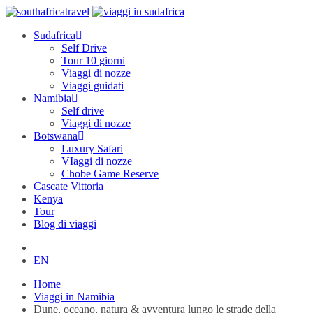
Sudafrica
Self Drive
Tour 10 giorni
Viaggi di nozze
Viaggi guidati
Namibia
Self drive
Viaggi di nozze
Botswana
Luxury Safari
VIaggi di nozze
Chobe Game Reserve
Cascate Vittoria
Kenya
Tour
Blog di viaggi
EN
Home
Viaggi in Namibia
Dune, oceano, natura & avventura lungo le strade della