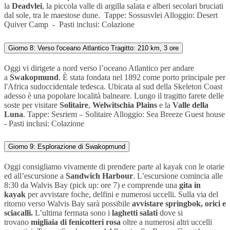
la
Deadvlei
, la piccola valle di argilla salata e alberi secolari bruciati
dal sole, tra le maestose dune.
Tappe:
Sossusvlei
Alloggio:
Desert
Quiver Camp -
Pasti inclusi: Colazione
Giorno 8: Verso l'oceano Atlantico Tragitto: 210 km, 3 ore
Oggi vi dirigete a nord verso l’oceano Atlantico per andare
a
Swakopmund
. È stata fondata nel 1892 come porto principale per
l'Africa sudoccidentale tedesca. Ubicata al sud della Skeleton Coast
adesso è una popolare località
balneare.
Lungo il tragitto farete delle
soste per visitare
Solitaire
,
Welwitschia Plains
e la
Valle della
Luna
.
Tappe:
Sesriem
–
Solitaire
Alloggio:
Sea Breeze Guest house
-
Pasti inclusi: Colazione
Giorno 9: Esplorazione di Swakopmund
Oggi consigliamo vivamente di prendere parte al kayak con le otarie
ed all’escursione a
Sandwich Harbour
. L’escursione comincia alle
8:30 da Walvis Bay (pick up: ore 7) e comprende una
gita in
kayak
per avvistare foche, delfini e numerosi uccelli. Sulla via del
ritorno verso Walvis Bay sarà possibile
avvistare springbok, orici e
sciacalli.
L’ultima fermata sono i
laghetti salati
dove si
trovano
migliaia di fenicotteri rosa
oltre a numerosi altri uccelli