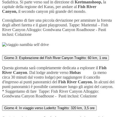
Sudafrica. Si parte verso sud in direzione di
Keetmanshoop,
la
capitale della regione del Karas, per andare al
Fish River
Canyon,
il secondo canyon più grande del mondo.
Consigliamo di fare una piccola deviazione per ammirare la foresta
degli alberi faretra e il giant playground.
Tappe:
Mariental
–
Fish
River Canyon
Alloggio:
Gondwana Canyon Roadhouse -
Pasti
inclusi: Colazione
Giorno 3: Esplorazione del Fish River Canyon Tragitto: 60 km, 1 ora
Questa giornata sarà completamente dedicata a esplorare il
Fish
River Canyon
. Dal lodge andrete verso
Hobas
(a meno
circa 30 minuti dal vostro lodge) per raggiungere il cancello
d'ingresso ai punti panoramici del
Fish River Canyon.
In alcuni dei
punti panoramici è possibile camminare lungo gli argini del canyon.
* Suggeriamo di fare
Tappe:
Fish River Canyon
Alloggio:
Gondwana Canyon Roadhouse -
Pasti inclusi: Colazione
Giorno 4: In viaggio verso Luderitz Tragitto: 320 km, 3,5 ore