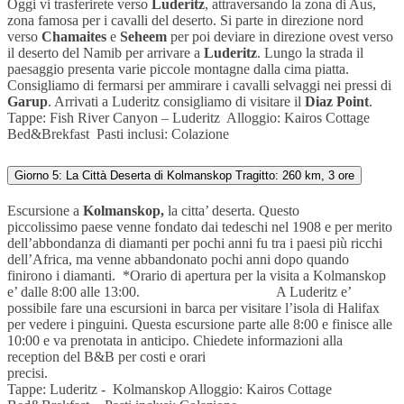
Oggi vi trasferirete verso
Luderitz
, attraversando la zona di Aus,
zona famosa per i cavalli del deserto. Si parte in direzione nord
verso
Chamaites
e
Seheem
per poi deviare in direzione ovest verso
il deserto del Namib per arrivare a
Luderitz
. Lungo la strada il
paesaggio presenta varie piccole montagne dalla cima piatta.
Consigliamo di fermarsi per ammirare i cavalli selvaggi nei pressi di
Garup
. Arrivati a Luderitz consigliamo di visitare il
Diaz Point
.
Tappe:
Fish River Canyon
–
Luderitz
Alloggio:
Kairos Cottage
Bed&Brekfast
Pasti inclusi: Colazione
Giorno 5: La Città Deserta di Kolmanskop Tragitto: 260 km, 3 ore
Escursione a
Kolmanskop,
la citta’ deserta. Questo
piccolissimo paese venne fondato dai tedeschi nel 1908 e per merito
dell’abbondanza di diamanti per pochi anni fu tra i paesi più ricchi
dell’Africa, ma venne abbandonato pochi anni dopo quando
finirono i diamanti. *Orario di apertura per la visita a Kolmanskop
e’ dalle 8:00 alle 13:00. A Luderitz e’
possibile fare una escursioni in barca per visitare l’isola di Halifax
per vedere i pinguini. Questa escursione parte alle 8:00 e finisce alle
10:00 e va prenotata in anticipo. Chiedete informazioni alla
reception del B&B per costi e orari
preci
Tappe:
Luderitz
-
Kolmanskop
Alloggio:
Kairos Cottage