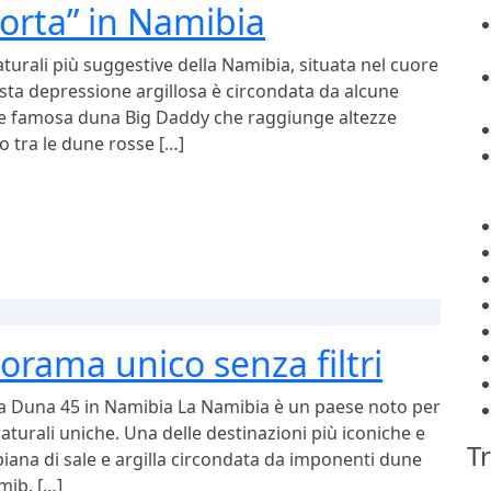
orta” in Namibia
turali più suggestive della Namibia, situata nel cuore
ta depressione argillosa è circondata da alcune
 le famosa duna Big Daddy che raggiunge altezze
to tra le dune rosse […]
rama unico senza filtri
lla Duna 45 in Namibia La Namibia è un paese noto per
naturali uniche. Una delle destinazioni più iconiche e
Tr
iana di sale e argilla circondata da imponenti dune
mib. […]