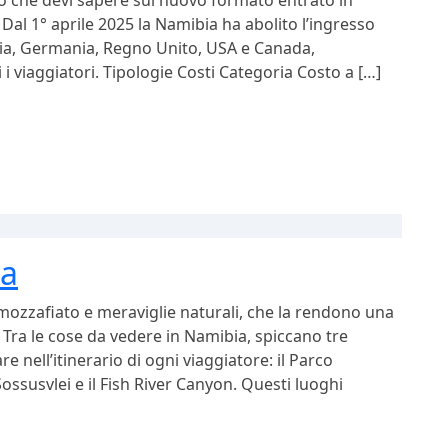
lo che devi sapere sul nuovo formato entrato in
? Dal 1° aprile 2025 la Namibia ha abolito l’ingresso
ancia, Germania, Regno Unito, USA e Canada,
 i viaggiatori. Tipologie Costi Categoria Costo a […]
ia
mozzafiato e meraviglie naturali, che la rendono una
a. Tra le cose da vedere in Namibia, spiccano tre
 nell’itinerario di ogni viaggiatore: il Parco
ossusvlei e il Fish River Canyon. Questi luoghi