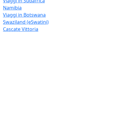
Viaggi in Sudafrica
Namibia
Viaggi in Botswana
Swaziland (eSwatini)
Cascate Vittoria