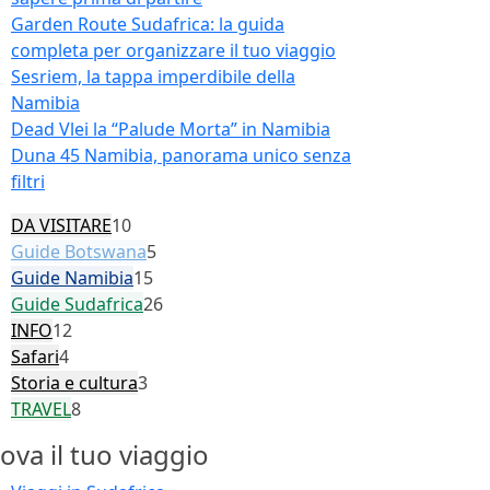
Garden Route Sudafrica: la guida
completa per organizzare il tuo viaggio
Sesriem, la tappa imperdibile della
Namibia
Dead Vlei la “Palude Morta” in Namibia
Duna 45 Namibia, panorama unico senza
filtri
DA VISITARE
10
Guide Botswana
5
Guide Namibia
15
Guide Sudafrica
26
INFO
12
Safari
4
Storia e cultura
3
TRAVEL
8
ova il tuo viaggio