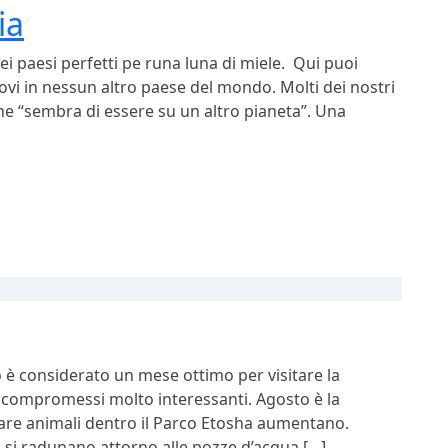
ia
i paesi perfetti pe runa luna di miele. Qui puoi
ovi in nessun altro paese del mondo. Molti dei nostri
he “sembra di essere su un altro pianeta”. Una
 è considerato un mese ottimo per visitare la
i compromessi molto interessanti. Agosto è la
istare animali dentro il Parco Etosha aumentano.
 si radunano attorno alle pozze d’acqua […]