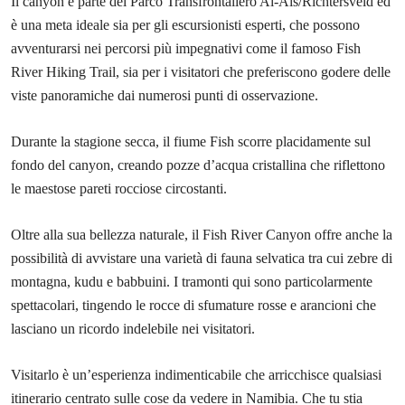
Il canyon è parte del Parco Transfrontaliero Ai-Ais/Richtersveld ed
è una meta ideale sia per gli escursionisti esperti, che possono
avventurarsi nei percorsi più impegnativi come il famoso Fish
River Hiking Trail, sia per i visitatori che preferiscono godere delle
viste panoramiche dai numerosi punti di osservazione.
Durante la stagione secca, il fiume Fish scorre placidamente sul
fondo del canyon, creando pozze d’acqua cristallina che riflettono
le maestose pareti rocciose circostanti.
Oltre alla sua bellezza naturale, il Fish River Canyon offre anche la
possibilità di avvistare una varietà di fauna selvatica tra cui zebre di
montagna, kudu e babbuini. I tramonti qui sono particolarmente
spettacolari, tingendo le rocce di sfumature rosse e arancioni che
lasciano un ricordo indelebile nei visitatori.
Visitarlo è un’esperienza indimenticabile che arricchisce qualsiasi
itinerario centrato sulle cose da vedere in Namibia. Che tu stia