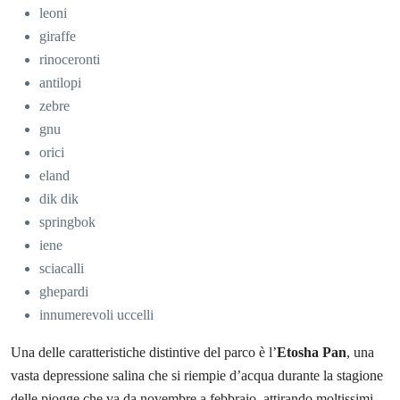
leoni
giraffe
rinoceronti
antilopi
zebre
gnu
orici
eland
dik dik
springbok
iene
sciacalli
ghepardi
innumerevoli uccelli
Una delle caratteristiche distintive del parco è l’
Etosha Pan
, una
vasta depressione salina che si riempie d’acqua durante la stagione
delle piogge che va da novembre a febbraio, attirando moltissimi