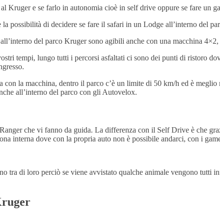
 al Kruger e se farlo in autonomia cioè in self drive oppure se fare un g
e la possibilità di decidere se fare il safari in un Lodge all’interno del p
ade all’interno del parco Kruger sono agibili anche con una macchina 4×
ostri tempi, lungo tutti i percorsi asfaltati ci sono dei punti di ristoro d
ingresso.
on la macchina, dentro il parco c’è un limite di 50 km/h ed è meglio ri
 anche all’interno del parco con gli Autovelox.
Ranger che vi fanno da guida. La differenza con il Self Drive è che graz
 zona interna dove con la propria auto non è possibile andarci, con i ga
cano tra di loro perciò se viene avvistato qualche animale vengono tutti i
Kruger