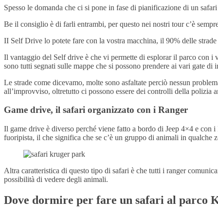
Spesso le domanda che ci si pone in fase di pianificazione di un safari
Be il consiglio è di farli entrambi, per questo nei nostri tour c’è sempr
II Self Drive lo potete fare con la vostra macchina, il 90% delle str
Il vantaggio del Self drive è che vi permette di esplorar il parco con i v
sono tutti segnati sulle mappe che si possono prendere ai vari gate di 
Le strade come dicevamo, molte sono asfaltate perciò nessun problema c
all’improvviso, oltretutto ci possono essere dei controlli della polizia
Game drive, il safari organizzato con i Ranger
Il game drive è diverso perché viene fatto a bordo di Jeep 4×4 e con i 
fuoripista, il che significa che se c’è un gruppo di animali in qualche
Altra caratteristica di questo tipo di safari è che tutti i ranger comuni
possibilità di vedere degli animali.
Dove dormire per fare un safari al parco 