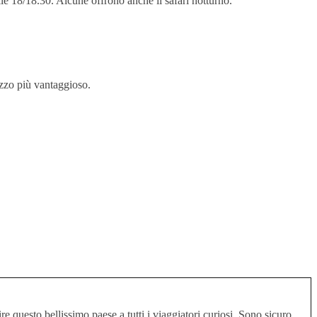
alle 18/18.30. Alcune offrono anche il safari notturno.
zzo più vantaggioso.
e questo bellissimo paese a tutti i viaggiatori curiosi. Sono sicuro