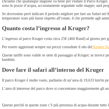
Diciamo che qualunque stagione va bene per visitare il Parco Kruger, anch
sono le pozze d’acqua, accuratamente segnalate sulle mappe; sarà prop
Se dovessimo però indicare il periodo migliore per fare un Safari nel 
temperature sono più basse rispetto all’estate, il che permette agli anim
Quanto costa l’ingresso al Kruger?
L’ingresso al parco Kruger costa circa 25€ (460 Rand) al giorno per gli
Per essere aggiornati sempre sui prezzi consultate il sito del
Kruger Na
Queste tariffe sono valide se siete di passaggio al Kruger; se invece per
bambini.
Dove fare il safari all’interno del Kruger
Il parco Kruger è molto vasto, parliamo di un’area di 19,633 km²m pe
L’area di interesse del parco dove si concentrano maggiormente gli an
Questo perché in queste zone c’è più presenza di acqua durante tutto l’a