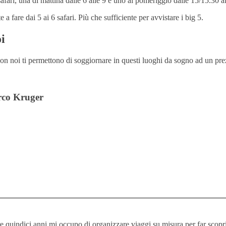
safari, una di mattina dalle 6 alle 9 e uno al pomeriggio dalle 15/15.30 
 a fare dai 5 ai 6 safari. Più che sufficiente per avvistare i big 5.
i
n noi ti permettono di soggiornare in questi luoghi da sogno ad un pre
arco Kruger
e quindici anni mi occupo di organizzare viaggi su misura per far scoprir