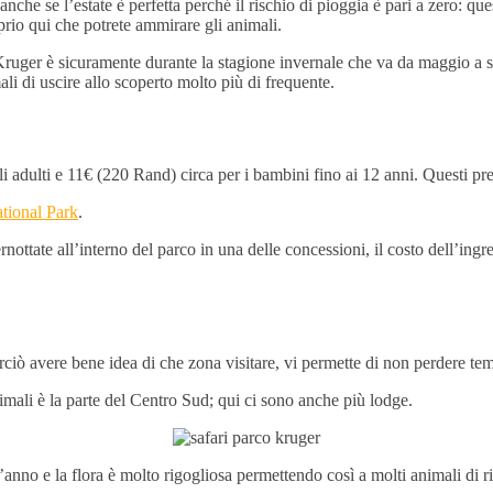
e se l’estate è perfetta perché il rischio di pioggia è pari a zero: quest
rio qui che potrete ammirare gli animali.
Kruger è sicuramente durante la stagione invernale che va da maggio a se
ali di uscire allo scoperto molto più di frequente.
 adulti e 11€ (220 Rand) circa per i bambini fino ai 12 anni. Questi pre
tional Park
.
nottate all’interno del parco in una delle concessioni, il costo dell’ingr
rciò avere bene idea di che zona visitare, vi permette di non perdere 
imali è la parte del Centro Sud; qui ci sono anche più lodge.
nno e la flora è molto rigogliosa permettendo così a molti animali di rip