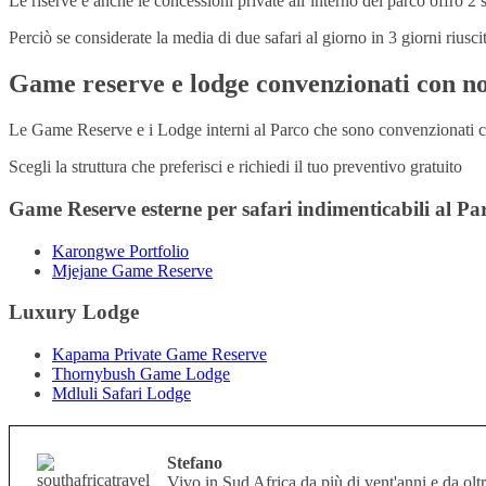
Le riserve e anche le concessioni private all’interno del parco offro 2 
Perciò se considerate la media di due safari al giorno in 3 giorni riuscite
Game reserve e lodge convenzionati con no
Le Game Reserve e i Lodge interni al Parco che sono convenzionati co
Scegli la struttura che preferisci e richiedi il tuo preventivo gratuito
Game Reserve esterne per safari indimenticabili al P
Karongwe Portfolio
Mjejane Game Reserve
Luxury Lodge
Kapama Private Game Reserve
Thornybush Game Lodge
Mdluli Safari Lodge
Stefano
Vivo in Sud Africa da più di vent'anni e da oltr