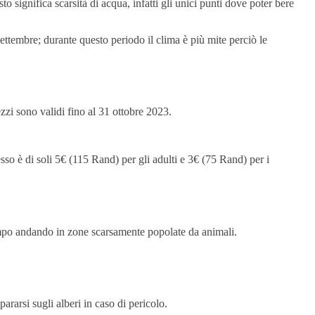
o significa scarsità di acqua, infatti gli unici punti dove poter bere
ttembre; durante questo periodo il clima è più mite perciò le
zzi sono validi fino al 31 ottobre 2023.
esso è di soli 5€ (115 Rand) per gli adulti e 3€ (75 Rand) per i
tempo andando in zone scarsamente popolate da animali.
ararsi sugli alberi in caso di pericolo.