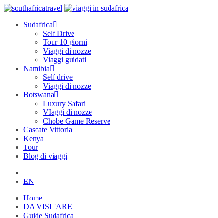
Sudafrica
Self Drive
Tour 10 giorni
Viaggi di nozze
Viaggi guidati
Namibia
Self drive
Viaggi di nozze
Botswana
Luxury Safari
VIaggi di nozze
Chobe Game Reserve
Cascate Vittoria
Kenya
Tour
Blog di viaggi
EN
Home
DA VISITARE
Guide Sudafrica